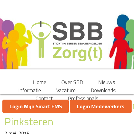
Home
Over SBB
Nieuws
Informatie
Vacature
Downloads
Contact
Professionals
Aangepast betalingsverkeer
Login Mijn Smart FMS
Login Medewerkers
Pinksteren
2 mei, 2018