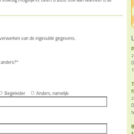
verwerken van de ingevulde gegevens.
P
2
 anders?*
D
1
T
!!
Begeleider
Anders
, namelijk:
2
D
t
B