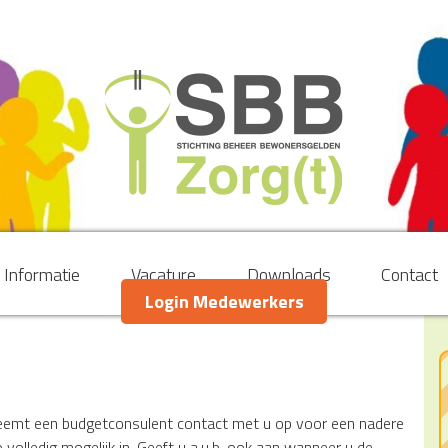
Informatie
Vacature
Downloads
Contact
Login Medewerkers
 neemt een budgetconsulent contact met u op voor een nadere
 volledig mogelijk in. Geeft u a.u.b. ook aan wanneer u de