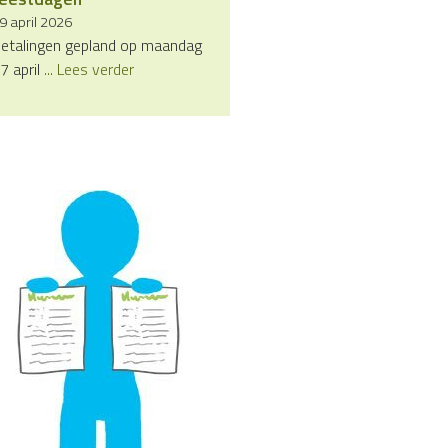
9 april 2026
etalingen gepland op maandag
7 april
... Lees verder