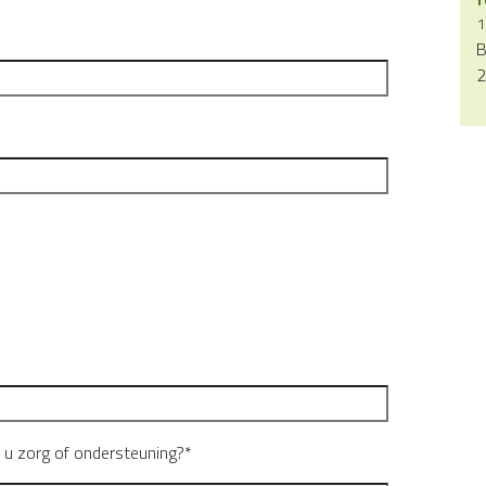
1
B
2
t u zorg of ondersteuning?*