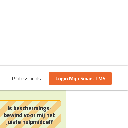
Professionals
Login Mijn Smart FMS
Is beschermings-
bewind voor mij het
juiste hulpmiddel?