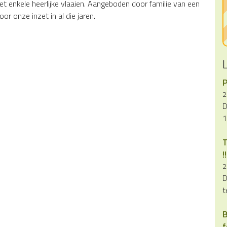
 enkele heerlijke vlaaien. Aangeboden door familie van een
or onze inzet in al die jaren.
P
2
D
1
T
!!
2
D
t
B