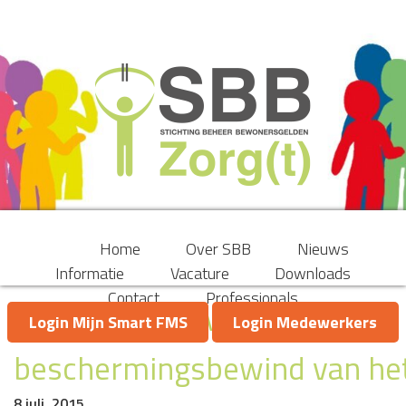
Home
Over SBB
Nieuws
Informatie
Vacature
Downloads
Contact
Professionals
Nieuwe aanbevelingen
Login Mijn Smart FMS
Login Medewerkers
beschermingsbewind van he
8 juli, 2015