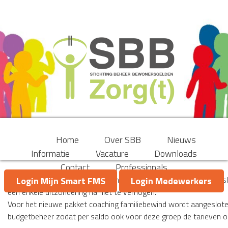
Home
Over SBB
Nieuws
Informatie
Vacature
Downloads
Contact
Professionals
In navolging van het advies van het LOVCK heeft het bestuur bes
Login Mijn Smart FMS
Login Medewerkers
een enkele uitzondering na niet te verhogen.
Voor het nieuwe pakket coaching familiebewind wordt aangesloten
budgetbeheer zodat per saldo ook voor deze groep de tarieven on