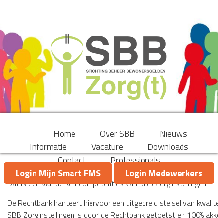
Home
Over SBB
Nieuws
Informatie
Vacature
Downloads
Contact
Professionals
Uw geld in vertrouwde handen!
Login Mijn Smart FMS
Login Medewerkers
Dat is één van de kerncompetenties van SBB Zorginstellingen.
De Rechtbank hanteert hiervoor een uitgebreid stelsel van kwalite
SBB Zorginstellingen is door de Rechtbank getoetst en 100% ak