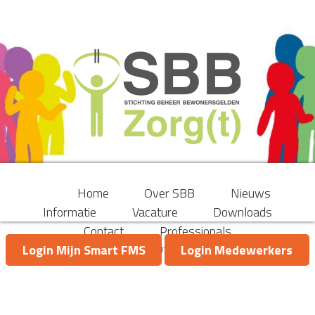
Home
Over SBB
Nieuws
Informatie
Vacature
Downloads
Contact
Professionals
Sorry, no posts matched your criteria.
Login Mijn Smart FMS
Login Medewerkers