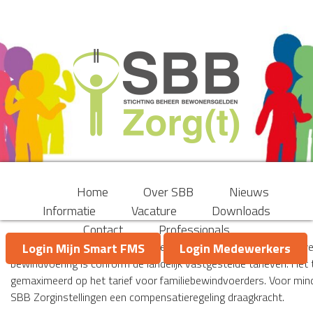
Home
Over SBB
Nieuws
Informatie
Vacature
Downloads
Contact
Professionals
Met ingang van 1 januari 2016 heeft SBB Zorginstellingen nieuw
Login Mijn Smart FMS
Login Medewerkers
bewindvoering is conform de landelijk vastgestelde tarieven. Het 
gemaximeerd op het tarief voor familiebewindvoerders. Voor min
SBB Zorginstellingen een compensatieregeling draagkracht.