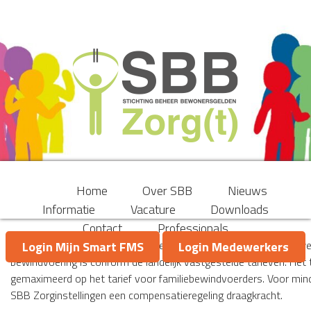
Home
Over SBB
Nieuws
Informatie
Vacature
Downloads
Contact
Professionals
Met ingang van 1 januari 2016 heeft SBB Zorginstellingen nieuw
Login Mijn Smart FMS
Login Medewerkers
bewindvoering is conform de landelijk vastgestelde tarieven. Het 
gemaximeerd op het tarief voor familiebewindvoerders. Voor min
SBB Zorginstellingen een compensatieregeling draagkracht.