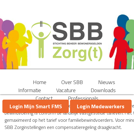
Home
Over SBB
Nieuws
Informatie
Vacature
Downloads
Contact
Professionals
Met ingang van 1 januari 2016 heeft SBB Zorginstellingen nieuw
Login Mijn Smart FMS
Login Medewerkers
bewindvoering is conform de landelijk vastgestelde tarieven. Het 
gemaximeerd op het tarief voor familiebewindvoerders. Voor min
SBB Zorginstellingen een compensatieregeling draagkracht.