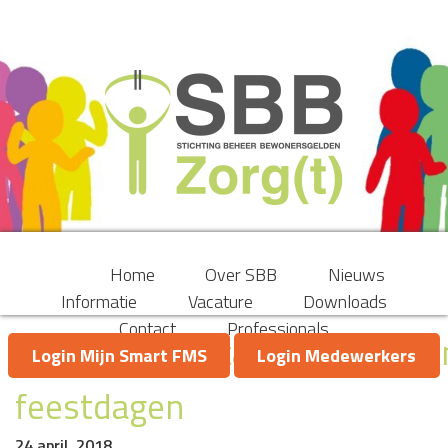
Home
Over SBB
Nieuws
Informatie
Vacature
Downloads
Contact
Professionals
Aangepast betalingsverkeer
Login Mijn Smart FMS
Login Medewerkers
feestdagen
24 april, 2018