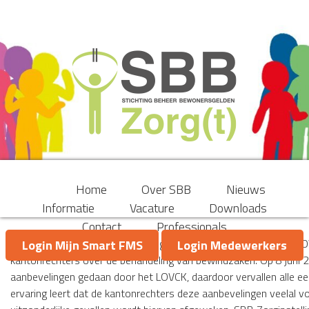
Home
Over SBB
Nieuws
Informatie
Vacature
Downloads
Contact
Professionals
Jaarlijks stelt het Landelijk Overleg Vakinhoud Civiel en Kanton 
Login Mijn Smart FMS
Login Medewerkers
kantonrechters over de behandeling van bewindzaken. Op 8 juni 2
aanbevelingen gedaan door het LOVCK, daardoor vervallen alle e
ervaring leert dat de kantonrechters deze aanbevelingen veelal v