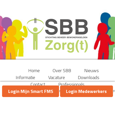
Home
Over SBB
Nieuws
Informatie
Vacature
Downloads
Contact
Professionals
Klik
hier
voor de nieuwe, bijgewerkte versie van het SBB Privacy
Login Mijn Smart FMS
Login Medewerkers